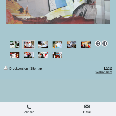
Login
Druckversion
|
Sitemap
Webansicht
Anrufen
E-Mail